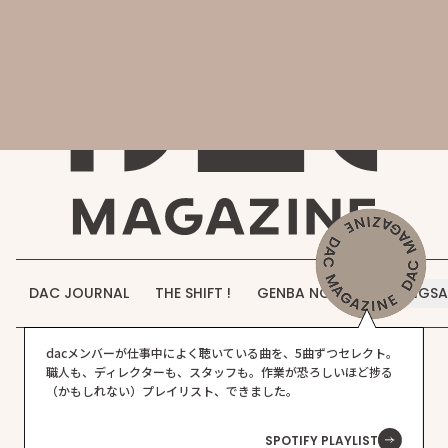
会社概要
DAC MAGAZINE
DAC JOURNAL
事業紹介
THE SHIFT !
実績紹介
GENBA NO IROHA
採用情報
DAC JOURNAL
THE SHIFT !
GENBA NO IROHA
JIGS
お知らせ
dacメンバーが仕事中によく聴いている曲を、5曲ずつセレクト。
お問い合わせ
職人も、ディレクターも、スタッフも。作業が恐ろしいほど捗る
Warning
:
/home/dacshinkiba/dac-
on
44
全
（かもしれない）プレイリスト、できました。
Attempt
jp.com/public_html/wp-
line
て
to read
content/themes/dac/archive.php
SPOTIFY PLAYLIST
property