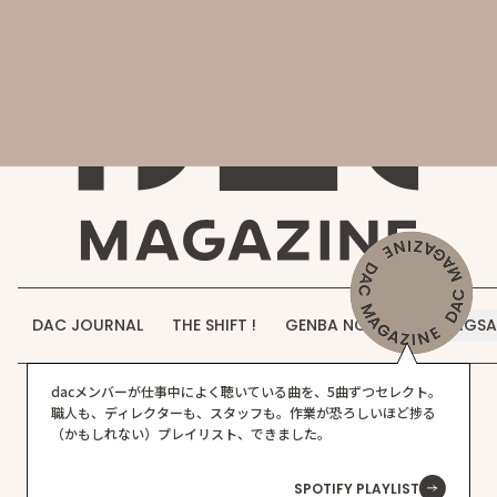
会社概要
DAC MAGAZINE
DAC JOURNAL
事業紹介
THE SHIFT !
実績紹介
GENBA NO IROHA
採用情報
DAC JOURNAL
THE SHIFT !
GENBA NO IROHA
JIGS
お知らせ
dacメンバーが仕事中によく聴いている曲を、5曲ずつセレクト。
お問い合わせ
職人も、ディレクターも、スタッフも。作業が恐ろしいほど捗る
Warning
:
/home/dacshinkiba/dac-
on
44
全
（かもしれない）プレイリスト、できました。
Attempt
jp.com/public_html/wp-
line
て
to read
content/themes/dac/archive.php
SPOTIFY PLAYLIST
property