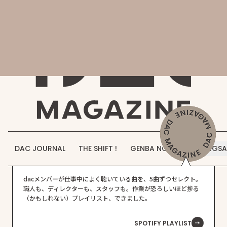
会社概要
DAC MAGAZINE
DAC JOURNAL
事業紹介
THE SHIFT !
実績紹介
GENBA NO IROHA
採用情報
DAC JOURNAL
THE SHIFT !
GENBA NO IROHA
JIGS
お知らせ
dacメンバーが仕事中によく聴いている曲を、5曲ずつセレクト。
お問い合わせ
職人も、ディレクターも、スタッフも。作業が恐ろしいほど捗る
Warning
:
/home/dacshinkiba/dac-
on
44
全
（かもしれない）プレイリスト、できました。
Attempt
jp.com/public_html/wp-
line
て
to read
content/themes/dac/archive.php
SPOTIFY PLAYLIST
property