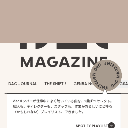
会社概要
DAC MAGAZINE
DAC JOURNAL
事業紹介
THE SHIFT !
実績紹介
GENBA NO IROHA
採用情報
DAC JOURNAL
THE SHIFT !
GENBA NO IROHA
JIGS
お知らせ
dacメンバーが仕事中によく聴いている曲を、5曲ずつセレクト。
お問い合わせ
職人も、ディレクターも、スタッフも。作業が恐ろしいほど捗る
（かもしれない）プレイリスト、できました。
お知らせ
お知らせの記事一覧です。
SPOTIFY PLAYLIST