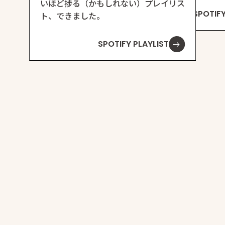
いほど捗る（かもしれない）プレイリス
SPOTIFY
ト、できました。
SPOTIFY PLAYLIST
ドステートメントの制
建築家・乾久美子さん