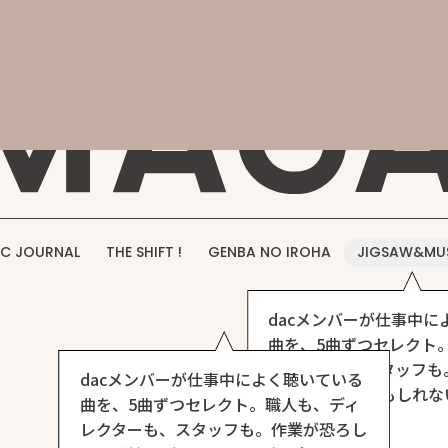
概要
事業紹介
実績紹介
採用情報
お問い合わせ
DAC M
C JOURNAL
THE SHIFT !
GENBA NO IROHA
JIGSAW&MU
dacメンバーが仕事中に
曲を、5曲ずつセレクト
レクターも、スタッフも
dacメンバーが仕事中によく聴いている
いほど捗る（かもしれな
曲を、5曲ずつセレクト。職人も、ディ
ト、できました。
レクターも、スタッフも。作業が恐ろし