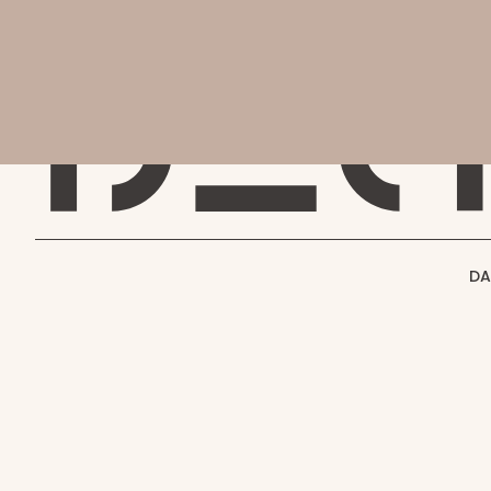
会社
会社概要
DAC MAGAZINE
DAC JOURNAL
事業紹介
THE SHIFT !
実績紹介
GENBA NO IROHA
採用情報
DA
お知らせ
お問い合わせ
お知らせ
お知らせの記事一覧です。