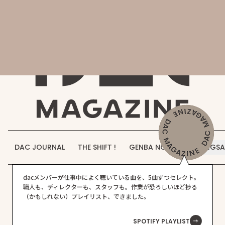
会社概要
DAC MAGAZINE
DAC JOURNAL
事業紹介
THE SHIFT !
実績紹介
GENBA NO IROHA
採用情報
DAC JOURNAL
THE SHIFT !
GENBA NO IROHA
JIGS
お知らせ
dacメンバーが仕事中によく聴いている曲を、5曲ずつセレクト。
お問い合わせ
職人も、ディレクターも、スタッフも。作業が恐ろしいほど捗る
[mailpoet_page]
（かもしれない）プレイリスト、できました。
空間づくりのご相談はこちら
SPOTIFY PLAYLIST