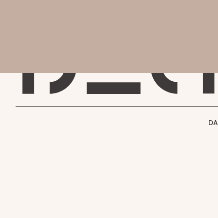
会社
会社概要
DAC MAGAZINE
DAC JOURNAL
事業紹介
THE SHIFT !
実績紹介
GENBA NO IROHA
採用情報
DA
お知らせ
お問い合わせ
空間づくりのご相