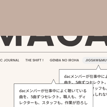
概要
事業紹介
実績紹介
採用情報
お問い合わせ
DAC M
C JOURNAL
THE SHIFT !
GENBA NO IROHA
JIGSAW&MU
dacメンバーが仕事中に
曲を、5曲ずつセレクト
レクターも、スタッフも
dacメンバーが仕事中によく聴いている
談や
その他のお問い合
いほど捗る（かもしれな
曲を、5曲ずつセレクト。職人も、ディ
ト、できました。
レクターも、スタッフも。作業が恐ろし