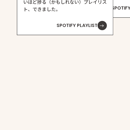
いほど捗る（かもしれない）プレイリス
SPOTIFY
ト、できました。
SPOTIFY PLAYLIST
お問い合わせありが
回答まで今暫くお待
TOPに戻る