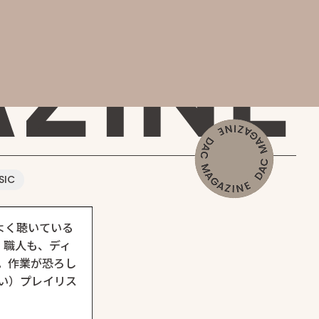
AGAZINE
SIC
よく聴いている
。職人も、ディ
。作業が恐ろし
わせ
い）プレイリス
Contact