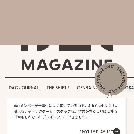
会社概要
DAC MAGAZINE
DAC JOURNAL
事業紹介
THE SHIFT !
実績紹介
GENBA NO IROHA
採用情報
DAC JOURNAL
THE SHIFT !
GENBA NO IROHA
JIGS
お知らせ
その他
プロジェクト実績
DAC WORKS
dacメンバーが仕事中によく聴いている曲を、5曲ずつセレクト。
お問い合わせ
職人も、ディレクターも、スタッフも。作業が恐ろしいほど捗る
（かもしれない）プレイリスト、できました。
SPOTIFY PLAYLIST