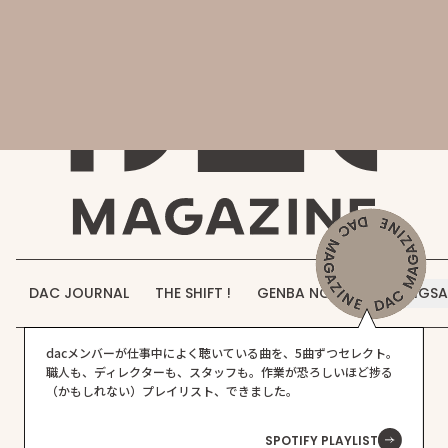
会社概要
DAC MAGAZINE
DAC JOURNAL
事業紹介
THE SHIFT !
実績紹介
GENBA NO IROHA
採用情報
DAC JOURNAL
THE SHIFT !
GENBA NO IROHA
JIGS
お知らせ
プロジェクト実績
店舗・飲食店
DAC WORKS
dacメンバーが仕事中によく聴いている曲を、5曲ずつセレクト。
お問い合わせ
職人も、ディレクターも、スタッフも。作業が恐ろしいほど捗る
（かもしれない）プレイリスト、できました。
SPOTIFY PLAYLIST