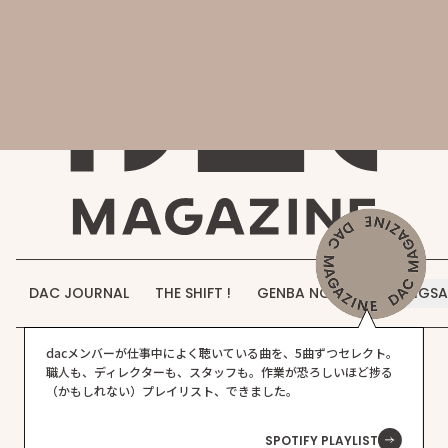
会社概要
DAC MAGAZINE
DAC JOURNAL
事業紹介
THE SHIFT !
実績紹介
GENBA NO IROHA
採用情報
DAC JOURNAL
THE SHIFT !
GENBA NO IROHA
JIGS
お知らせ
dacメンバーが仕事中によく聴いている曲を、5曲ずつセレクト。
お問い合わせ
職人も、ディレクターも、スタッフも。作業が恐ろしいほど捗る
（かもしれない）プレイリスト、できました。
SPOTIFY PLAYLIST