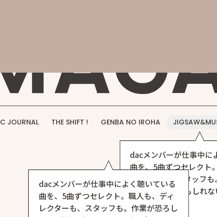
概要
事業紹介
実績紹介
採用情報
お問い合わせ
DAC M
C JOURNAL
THE SHIFT !
GENBA NO IROHA
JIGSAW&MU
dacメンバーが仕事中に
曲を、5曲ずつセレクト
レクターも、スタッフも
dacメンバーが仕事中によく聴いている
いほど捗る（かもしれな
曲を、5曲ずつセレクト。職人も、ディ
ト、できました。
レクターも、スタッフも。作業が恐ろし