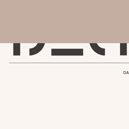
会社
会社概要
DAC MAGAZINE
DAC JOURNAL
事業紹介
THE SHIFT !
実績紹介
GENBA NO IROHA
採用情報
DA
お知らせ
GENBA NO IROHA
お問い合わせ
コラム