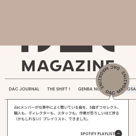
会社概要
DAC MAGAZINE
DAC JOURNAL
事業紹介
THE SHIFT !
実績紹介
GENBA NO IROHA
採用情報
DAC JOURNAL
THE SHIFT !
GENBA NO IROHA
JIGS
お知らせ
アークテリクス
つくるが生まれるまで
DAC JOURNAL
dacメンバーが仕事中によく聴いている曲を、5曲ずつセレクト。
お問い合わせ
職人も、ディレクターも、スタッフも。作業が恐ろしいほど捗る
（かもしれない）プレイリスト、できました。
カナダ・ブリティッシュコロンビア州ノースバンクーバーで、ガ
SPOTIFY PLAYLIST