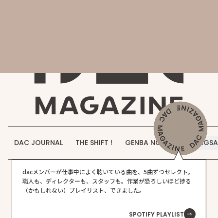
会社概要
DAC MAGAZINE
DAC JOURNAL
事業紹介
THE SHIFT !
実績紹介
GENBA NO IROHA
採用情報
DAC JOURNAL
THE SHIFT !
GENBA NO IROHA
JIGS
お知らせ
プロジェクト実績
店舗・飲食店
DAC WORKS
dacメンバーが仕事中によく聴いている曲を、5曲ずつセレクト。
お問い合わせ
職人も、ディレクターも、スタッフも。作業が恐ろしいほど捗る
（かもしれない）プレイリスト、できました。
SPOTIFY PLAYLIST