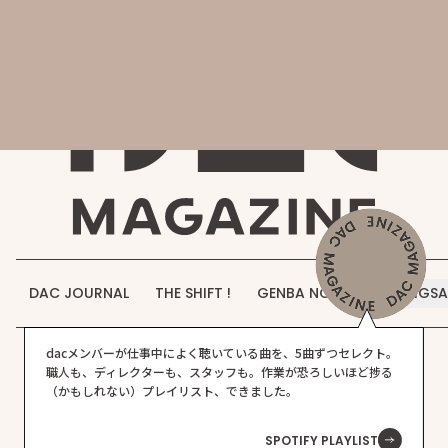
会社概要
DAC MAGAZINE
DAC JOURNAL
事業紹介
THE SHIFT !
実績紹介
GENBA NO IROHA
採用情報
DAC JOURNAL
THE SHIFT !
GENBA NO IROHA
JIGS
お知らせ
その他
プロジェクト実績
DAC WORKS
dacメンバーが仕事中によく聴いている曲を、5曲ずつセレクト。
お問い合わせ
職人も、ディレクターも、スタッフも。作業が恐ろしいほど捗る
（かもしれない）プレイリスト、できました。
SPOTIFY PLAYLIST