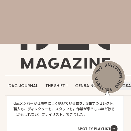
会社概要
DAC MAGAZINE
DAC JOURNAL
事業紹介
THE SHIFT !
実績紹介
GENBA NO IROHA
採用情報
DAC JOURNAL
THE SHIFT !
GENBA NO IROHA
JIGS
お知らせ
プロジェクト実績
店舗・飲食店
DAC WORKS
dacメンバーが仕事中によく聴いている曲を、5曲ずつセレクト。
お問い合わせ
職人も、ディレクターも、スタッフも。作業が恐ろしいほど捗る
（かもしれない）プレイリスト、できました。
SPOTIFY PLAYLIST