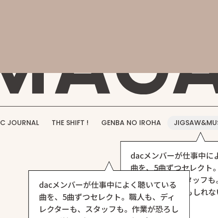
概要
事業紹介
実績紹介
採用情報
お問い合わせ
DAC M
C JOURNAL
THE SHIFT !
GENBA NO IROHA
JIGSAW&MU
dacメンバーが仕事中に
曲を、5曲ずつセレクト
レクターも、スタッフも
dacメンバーが仕事中によく聴いている
いほど捗る（かもしれな
曲を、5曲ずつセレクト。職人も、ディ
ト、できました。
レクターも、スタッフも。作業が恐ろし