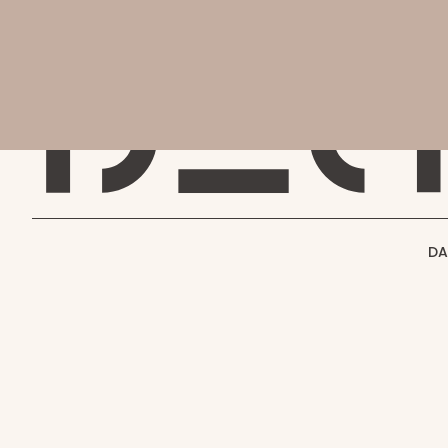
会社
会社概要
DAC MAGAZINE
DAC JOURNAL
事業紹介
THE SHIFT !
実績紹介
GENBA NO IROHA
採用情報
DA
その他
プロジェクト実績
DAC WORKS
お知らせ
お問い合わせ