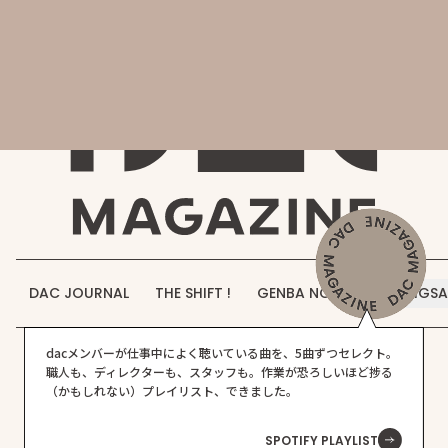
会社概要
DAC MAGAZINE
DAC JOURNAL
事業紹介
THE SHIFT !
実績紹介
GENBA NO IROHA
採用情報
DAC JOURNAL
THE SHIFT !
GENBA NO IROHA
JIGS
お知らせ
dacメンバーが仕事中によく聴いている曲を、5曲ずつセレクト。
お問い合わせ
職人も、ディレクターも、スタッフも。作業が恐ろしいほど捗る
（かもしれない）プレイリスト、できました。
個人情報保護方針
Privacy Policy
SPOTIFY PLAYLIST