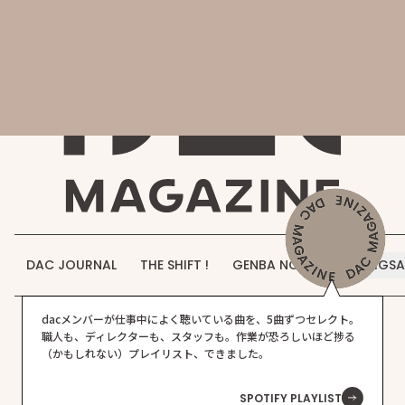
会社概要
DAC MAGAZINE
DAC JOURNAL
事業紹介
THE SHIFT !
実績紹介
GENBA NO IROHA
採用情報
DAC JOURNAL
THE SHIFT !
GENBA NO IROHA
JIGS
お知らせ
dacメンバーが仕事中によく聴いている曲を、5曲ずつセレクト。
お問い合わせ
職人も、ディレクターも、スタッフも。作業が恐ろしいほど捗る
（かもしれない）プレイリスト、できました。
SPOTIFY PLAYLIST