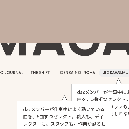
概要
事業紹介
実績紹介
採用情報
お問い合わせ
DAC M
C JOURNAL
THE SHIFT !
GENBA NO IROHA
JIGSAW&MU
dacメンバーが仕事中に
曲を、5曲ずつセレクト
レクターも、スタッフも
dacメンバーが仕事中によく聴いている
いほど捗る（かもしれな
曲を、5曲ずつセレクト。職人も、ディ
ト、できました。
レクターも、スタッフも。作業が恐ろし