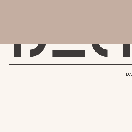
会社
会社概要
DAC MAGAZINE
DAC JOURNAL
事業紹介
THE SHIFT !
実績紹介
GENBA NO IROHA
採用情報
DA
その他
プロジェクト実績
DAC WORKS
お知らせ
お問い合わせ